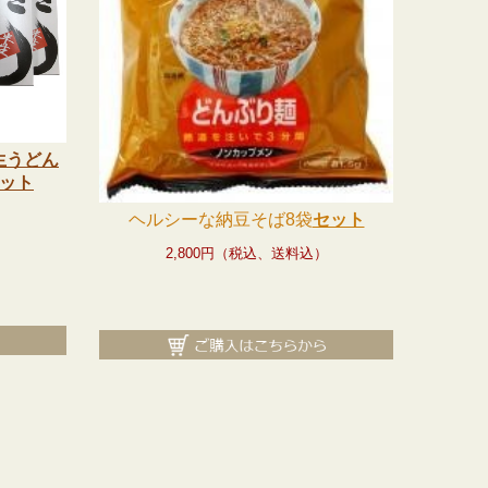
生うどん
セット
）
ヘルシーな納豆そば8袋
セット
2,800円（税込、送料込
）