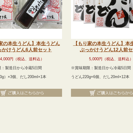
家の本生うどん】本生うどん
【もり家の本生うどん】本
っかけうどん6人前セット
ぶっかけうどん12人前
4,000円（税込、送料込
）
5,000円（税込、送料込
限：製造日から冷蔵5日間
※賞味期限：製造日から冷蔵5日間
0g）×3個、だし200ml×1本
うどん220g×6個、だし20ml×12本