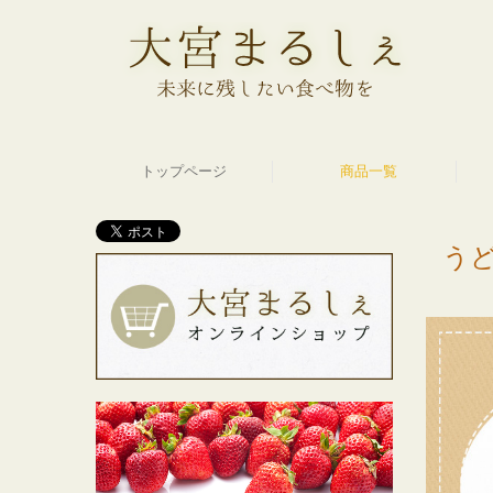
トップページ
商品一覧
薬売りのねり黒ごま
はちみつ・ジャム
うどん・そば
産直フルーツ
ジュース
あま酒
お菓子
米飴
煮豆
味噌
餃子
醤油
栗
う