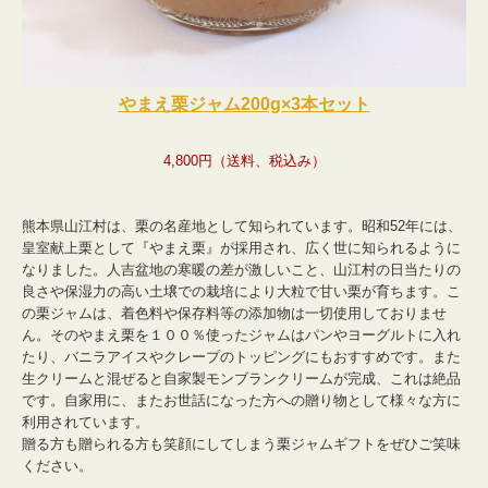
やまえ栗ジャム200g×3本セット
4,800円（送料、税込み）
熊本県山江村は、栗の名産地として知られています。昭和52年には、
皇室献上栗として『やまえ栗』が採用され、広く世に知られるように
なりました。人吉盆地の寒暖の差が激しいこと、山江村の日当たりの
良さや保湿力の高い土壌での栽培により大粒で甘い栗が育ちます。こ
の栗ジャムは、着色料や保存料等の添加物は一切使用しておりませ
ん。そのやまえ栗を１００％使ったジャムはパンやヨーグルトに入れ
たり、バニラアイスやクレープのトッピングにもおすすめです。また
生クリームと混ぜると自家製モンブランクリームが完成、これは絶品
です。自家用に、またお世話になった方への
贈り物として
様々な方に
利用されています。
贈る方も贈られる方も笑顔にしてしまう栗ジャムギフト
をぜひご笑味
ください。