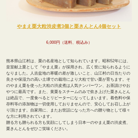
お問合わせ
やまえ栗大粒渋皮煮3個と栗きんとん4個セット
6,000円（送料、税込み）
熊本県山江村は、栗の名産地として知られています。昭和52年には、
皇室献上栗として『やまえ栗』が採用され、広く世に知られるように
なりました。人吉盆地の寒暖の差が激しいこと、山江村の日当たりの
良さや保湿力の高い土壌での栽培により大粒で甘い栗が育ちます。そ
のやまえ栗を使った大粒の渋皮煮は人気ナンバーワン、お茶請けやお
やつに最高です。また、黄栗をスチームのみで炊き上げた栗きんとん
は絶品で、一度食べるとリピーターになってしまいます。着色料や保
存料等の添加物は一切使用しておりませんので、安心してお召し上が
り頂けます。自家用に、またお世話になった方への
贈り物として
様々
な方に利用されています。
贈る方も贈られる方も笑顔にしてしまう
日本一のやまえ栗の渋皮煮、
栗きんとんをぜひご笑味ください。