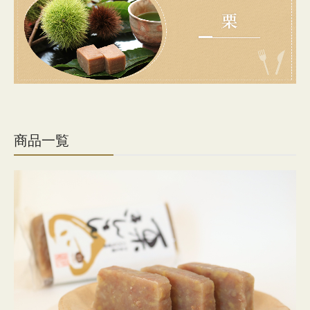
はちみつ・ジャム
味噌
お菓子
餃子
醤油
商品一覧
産直フルーツ
直売店のご案内
お買い物ガイド
会社概要
まるしぇ旅行倶楽部