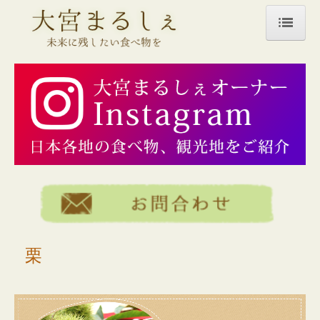
トップページ
商品一覧
薬売りのねり黒ごま
あま酒
米飴
ジュース
煮豆
栗
栗
うどん・そば