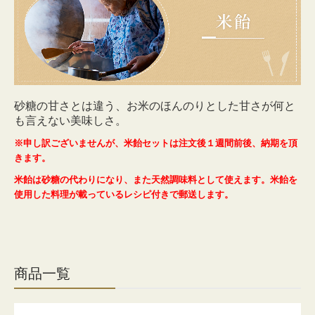
はちみつ・ジャム
味噌
お菓子
餃子
砂糖の甘さとは違う、お米のほんのりとした甘さが何と
も言えない美味しさ。
醤油
※申し訳ございませんが、米飴セットは注文後１
週間前後、納期を頂
きます。
産直フルーツ
米飴は砂糖の代わりになり、また天然調味料として使えます。米飴を
使用した料理が載っているレシピ付きで郵送します。
直売店のご案内
お買い物ガイド
会社概要
商品一覧
まるしぇ旅行倶楽部