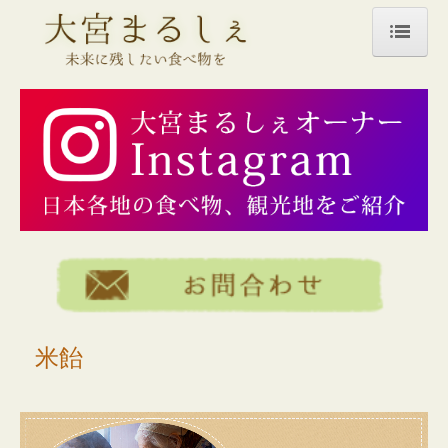
トップページ
商品一覧
薬売りのねり黒ごま
あま酒
米飴
ジュース
煮豆
米飴
栗
うどん・そば