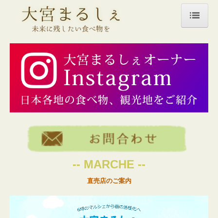
トップページ
商品一覧
薬売りのねり黒ごま
あま酒
米飴
ジュース
--
MARCHE
--
煮豆
直売店のご案内
栗
うどん・そば