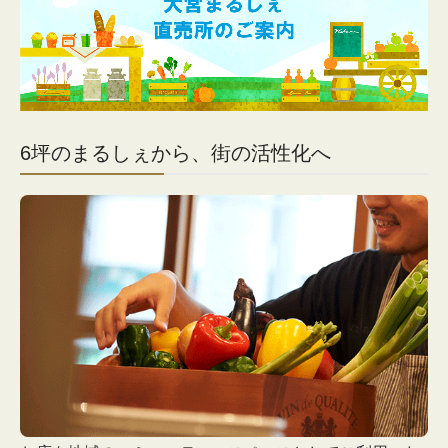
はちみつ・ジャム
味噌
お菓子
餃子
6坪のまるしぇから、街の活性化へ
醤油
産直フルーツ
直売店のご案内
お買い物ガイド
会社概要
まるしぇ旅行倶楽部